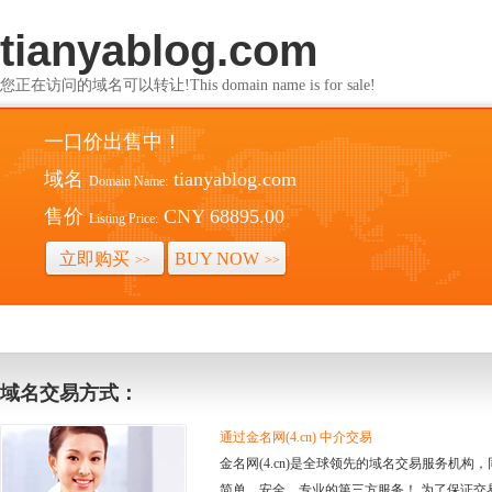
tianyablog.com
您正在访问的域名可以转让!This domain name is for sale!
一口价出售中！
域名
tianyablog.com
Domain Name:
售价
CNY 68895.00
Listing Price:
立即购买
BUY NOW
>>
>>
域名交易方式：
通过金名网(4.cn) 中介交易
金名网(4.cn)是全球领先的域名交易服务机
简单、安全、专业的第三方服务！ 为了保证交