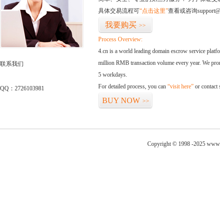
具体交易流程可
“点击这里”
查看或咨询support@
我要购买
>>
Process Overview:
4.cn is a world leading domain escrow service plat
million RMB transaction volume every year. We promi
联系我们
5 workdays.
For detailed process, you can
“visit here”
or contact
QQ：2726103981
BUY NOW
>>
Copyright © 1998 -2025 www.t